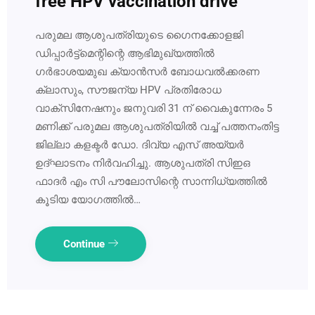
free HPV vaccination drive
പരുമല ആശുപത്രിയുടെ ഗൈനക്കോളജി
ഡിപ്പാർട്ട്മെന്റിന്റെ ആഭിമുഖ്യത്തിൽ
ഗർഭാശയമുഖ ക്യാൻസർ ബോധവൽക്കരണ
ക്ലാസും, സൗജന്യ HPV പ്രതിരോധ
വാക്സിനേഷനും ജനുവരി 31 ന് വൈകുന്നേരം 5
മണിക്ക് പരുമല ആശുപത്രിയിൽ വച്ച് പത്തനംതിട്ട
ജില്ലാ കളക്ടർ ഡോ. ദിവ്യ എസ് അയ്യർ
ഉദ്ഘാടനം നിർവഹിച്ചു. ആശുപത്രി സിഇഒ
ഫാദർ എം സി പൗലോസിന്റെ സാന്നിധ്യത്തിൽ
കൂടിയ യോഗത്തിൽ…
Continue